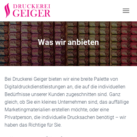
T
O
G
G
L
Was wir anbieten
E
N
A
V
I
G
Bei Druckerei Geiger bieten wir eine breite Palette von
A
T
Digitaldruckdienstleistungen an, die auf die individuellen
I
Bedürfnisse unserer Kunden zugeschnitten sind. Ganz
O
gleich, ob Sie ein kleines Unternehmen sind, das auffällige
N
Marketingmaterialien erstellen möchte, oder eine
Privatperson, die individuelle Drucksachen benötigt – wir
haben das Richtige für Sie.