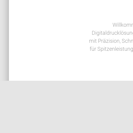
Willkomm
Digitaldrucklösun
mit Präzision, Sch
für Spitzenleistun
Qualität
Keine Massenproduktion für hunderte Kunden 