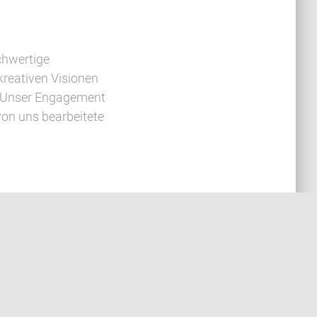
chwertige
kreativen Visionen
t. Unser Engagement
von uns bearbeitete
Leistung
ir finden für Sie die beste Lösung und das rasch